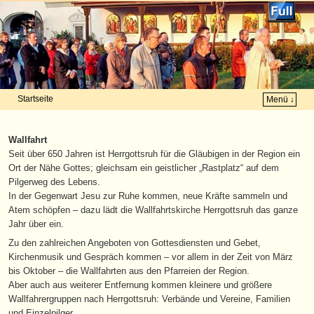
Startseite
Menü ↓
Zum Inhalt wechseln
Zum sekundären Inhalt wechseln
Wallfahrt
Seit über 650 Jahren ist Herrgottsruh für die Gläubigen in der Region ein
Ort der Nähe Gottes; gleichsam ein geistlicher „Rastplatz“ auf dem
Pilgerweg des Lebens.
In der Gegenwart Jesu zur Ruhe kommen, neue Kräfte sammeln und
Atem schöpfen – dazu lädt die Wallfahrtskirche Herrgottsruh das ganze
Jahr über ein.
Zu den zahlreichen Angeboten von Gottesdiensten und Gebet,
Kirchenmusik und Gespräch kommen – vor allem in der Zeit von März
bis Oktober – die Wallfahrten aus den Pfarreien der Region.
Aber auch aus weiterer Entfernung kommen kleinere und größere
Wallfahrergruppen nach Herrgottsruh: Verbände und Vereine, Familien
und Einzelpilger.