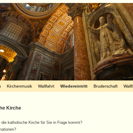
n
Kirchenmusik
Wallfahrt
Wiedereintritt
Bruderschaft
Wallf
che Kirche
in die katholische Kirche für Sie in Frage kommt?
mationen?