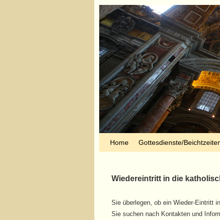
Zum Inhalt wechseln
Zum sekundären Inhalt wechseln
Home
Gottesdienste/Beichtzeite
Wiedereintritt in die katholis
Sie überlegen, ob ein Wieder-Eintritt 
Sie suchen nach Kontakten und Infor